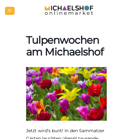
Zum
Inhalt
springen
Tulpenwochen
am Michaelshof
Jetzt wird’s bunt! In den Sammatzer
Gärten leuchten überall tausende