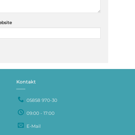
bsite
Kontakt
05858 970-30
09:00 - 17:00
E-Mail