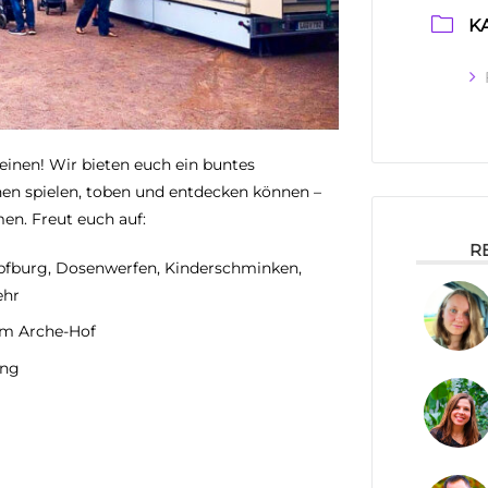
K
inen! Wir bieten euch ein buntes
en spielen, toben und entdecken können –
en. Freut euch auf:
R
Hüpfburg, Dosenwerfen, Kinderschminken,
ehr
 am Arche-Hof
ung