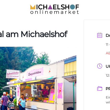
val am Michaelshof
D
11
A
U
12
P
Ei
wi