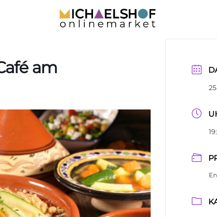
Café am
D
25
U
19
P
Er
K